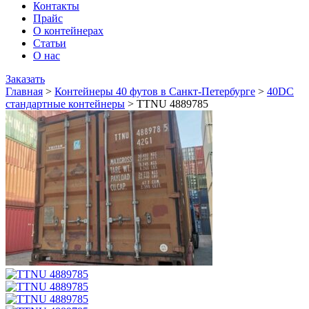
Контакты
Прайс
О контейнерах
Статьи
О нас
Заказать
Главная
>
Контейнеры 40 футов в Санкт-Петербурге
>
40DC
стандартные контейнеры
>
TTNU 4889785